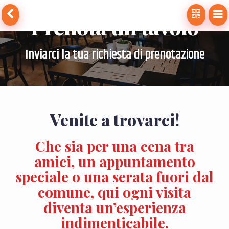
Prenota un tavolo
Inviarci la tua richiesta di prenotazione
Venite a trovarci!
Che sia per una cena tra
amici, un appuntamento
speciale o una serata fuori dal
comune, qui ogni visita
diventa un’esperienza
indimenticabile.