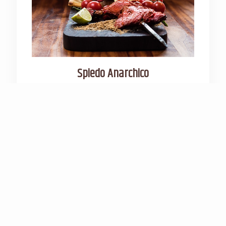
Spiedo Anarchico
25 €
Selezione di carni italiane di qualità cotte
lentamente allo spiedo, servite con
verdure di stagione e un filo di olio
extravergine d’oliva. Un piatto rustico e
deciso, che celebra la tradizione senza
compromessi.