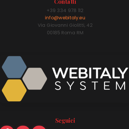
+39 334 978 112
info@webitaly.eu
Via Giovanni Giolitti, 42
00185 Roma RM