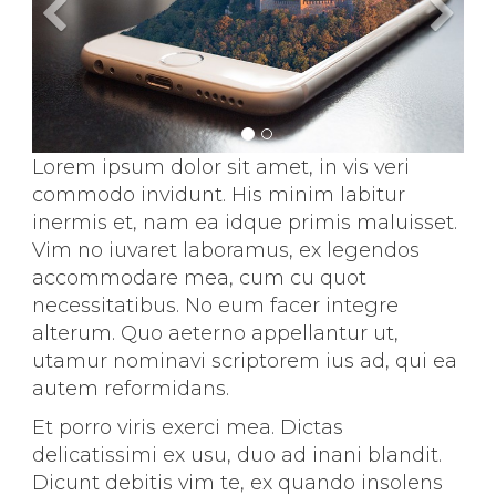
Previous
N
Lorem ipsum dolor sit amet, in vis veri
commodo invidunt. His minim labitur
inermis et, nam ea idque primis maluisset.
Vim no iuvaret laboramus, ex legendos
accommodare mea, cum cu quot
necessitatibus. No eum facer integre
alterum. Quo aeterno appellantur ut,
utamur nominavi scriptorem ius ad, qui ea
autem reformidans.
Et porro viris exerci mea. Dictas
delicatissimi ex usu, duo ad inani blandit.
Dicunt debitis vim te, ex quando insolens