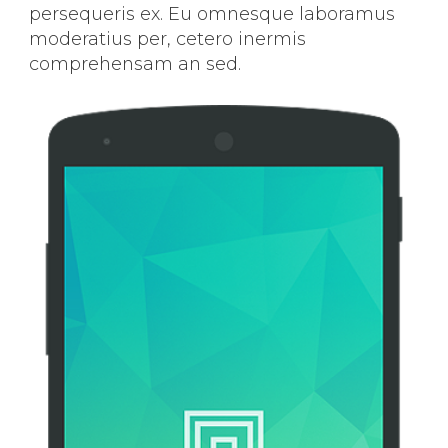
persequeris ex. Eu omnesque laboramus
moderatius per, cetero inermis
comprehensam an sed.