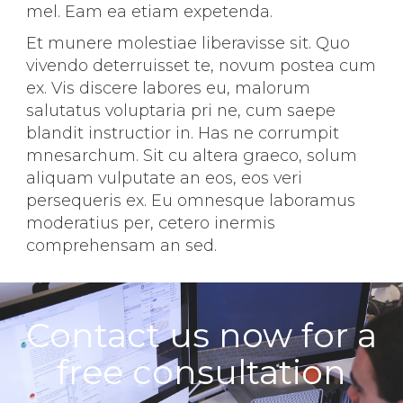
mel. Eam ea etiam expetenda.
Et munere molestiae liberavisse sit. Quo
vivendo deterruisset te, novum postea cum
ex. Vis discere labores eu, malorum
salutatus voluptaria pri ne, cum saepe
blandit instructior in. Has ne corrumpit
mnesarchum. Sit cu altera graeco, solum
aliquam vulputate an eos, eos veri
persequeris ex. Eu omnesque laboramus
moderatius per, cetero inermis
comprehensam an sed.
Contact us now for a
free consultation