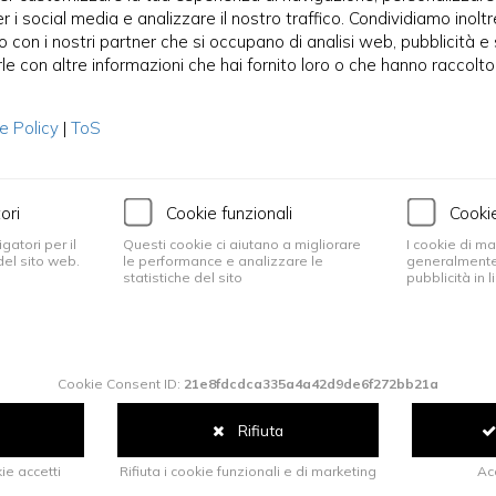
er i social media e analizzare il nostro traffico. Condividiamo inolt
to con i nostri partner che si occupano di analisi web, pubblicità e 
 con altre informazioni che hai fornito loro o che hanno raccolto d
e Policy
|
ToS
ori
Cookie funzionali
Cooki
atori per il
Questi cookie ci aiutano a migliorare
I cookie di m
el sito web.
le performance e analizzare le
generalmente
statistiche del sito
pubblicità in l
Cookie Consent ID:
21e8fdcdca335a4a42d9de6f272bb21a
Rifiuta
ie accetti
Rifiuta i cookie funzionali e di marketing
Acc