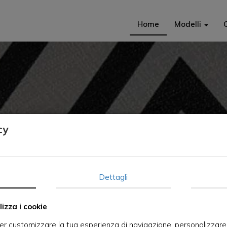
Home
Modelli
cy
Dettagli
izza i cookie
per customizzare la tua esperienza di navigazione, personalizzare