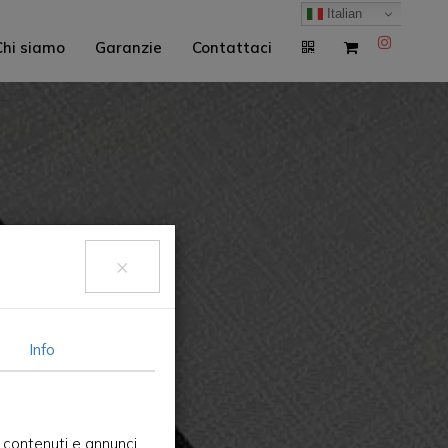
Italian
Chi siamo
Garanzie
Contattaci
×
Info
 contenuti e annunci,