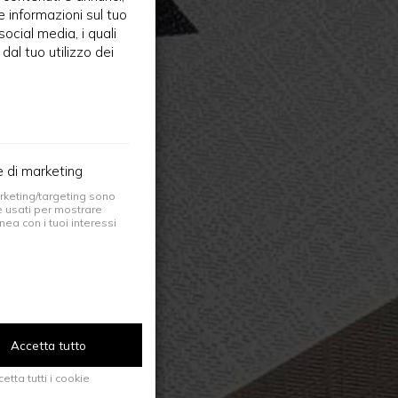
re informazioni sul tuo
social media, i quali
al tuo utilizzo dei
e di marketing
arketing/targeting sono
 usati per mostrare
inea con i tuoi interessi
Accetta tutto
etta tutti i cookie