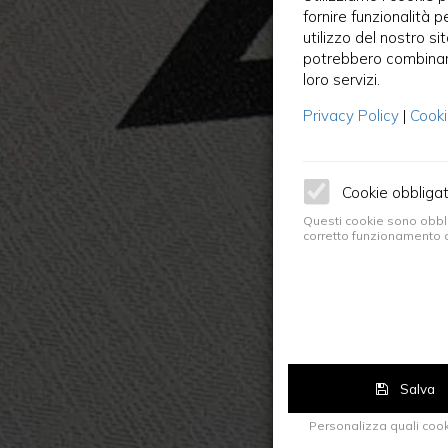
fornire funzionalità p
utilizzo del nostro si
potrebbero combinarle
loro servizi.
Privacy Policy
|
Cooki
Cookie obbligat
Questi cookie sono obblig
corretto funzionamento d
Salva
Personalizza quali cook