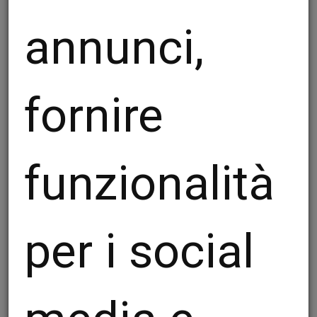
accumulare una grande esperienza che ci
annunci,
permette di realizzare ogni tipo di struttura.
Soppalchi industriali, ad uso ufficio, scheletri di
edifici, tetti, rinforzi strutturali, basamenti, ponti,
passerelle pedonali, tutti realizzati secondo le
fornire
direttive della norma UNI EN 1090 Marcatura
CE
funzionalità
per i social