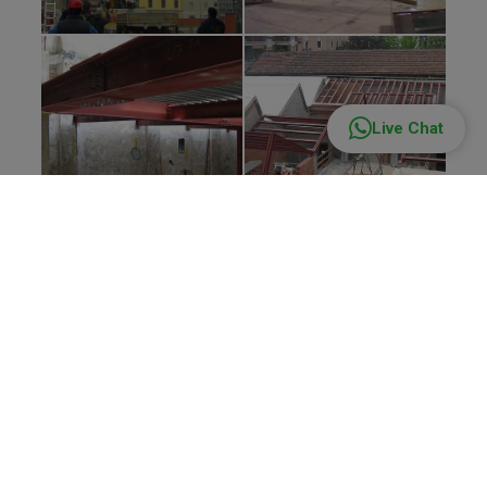
potrebbero
combinarle
Live Chat
con altre
informazioni
che hai