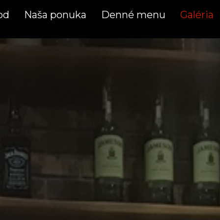
od
Naša ponuka
Denné menu
Galéria