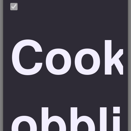
INTESTATARIO: MANUEL BELTRAME
CAUSALE: AZIENDA AGRICOLA EQUINOX
Inviare la copia della ricevuta di avvenuto bonifico via
Cook
mail: villaggioequinox@gmail.com indicando il vostro
nome e cognome, la data della prenotazione e il recapito
telefonico.
Deposito Cauzionale
Salvo differenti accordi con la struttura, il referente del
gruppo è responsabile di effettuare un deposito
cauzionale dell’importo di 200,00 € al momento del
obbli
check
-in che verrà restituito al momento del check-out
dopo che
la struttura avrà controllato l’assenza di
eventuali danni all’interno e all’esterno
dell’agricampeggio. In caso di danni e, in base all’entità
del danno provocato, il titolare potrà trattenere una parte