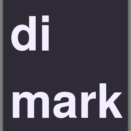
di
A tal punto,
l’Agricampeggio Equinox
, si impegnerà ad
inviare al cliente una mail di conferma da esibire al
momento del check-in.
La conferma della prenotazione
implica l’accettazione dei nostri termini di cancellazio
ne e
deposito.
Effettuando la prenotazione
dell’intera struttura
, colui che
porta a termine il processo è identificato come referente del
gruppo e conferma di essere autorizzato dagli altri
mark
partecipanti ad aderire alle Condizioni di Prenotazione e alla
Politica di Cancellazione dell’Agricampeggio Equinox
, Il
referente del gruppo è responsabile del totale di fatturazione
per tutte le prenotazioni da lui confermate. Richieste dopo la
data di scadenza dovranno essere comunicate direttamente
ed esclusivamente dal capogruppo.
Pagamento