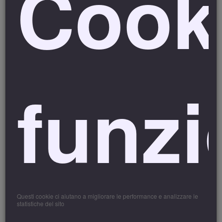
Cook
In caso di mancata presentazione, verrà trattenuto il
deposito.
Non esitate a contattarci, il nostro staff è sempre a
disposizione per ogni vostra richiesta.
Politica di Prenotazione e
funzi
Cancellazione per gli
“EVENTI”
Prenotazione
Ogni prenotazione, dopo la sua conferma, ha valore di
contratto secondo la vigente normativa italiana, vincolante
sia per chi effettua la prenotazione sia per la struttura
ricettiva. È possibile inviare una richiesta di disponibilità sui
Questi cookie ci aiutano a migliorare le performance e analizzare le
nostri canali social e attendere una nostra risposta. In
statistiche del sito
alternativa, si può prenotare online seguendo le istruzioni