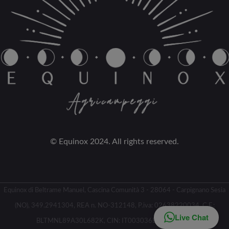
© Equinox 2024. All rights reserved.
Equinox di Beltrame Manuel, Cascina Comunità 3 - 28064 - Carpignano Sesia
(NO), 349.2941304, REA n. NO-312148, P.iva: 02638220034, C.F.:
Live Chat
BLTMNL89A30L682K, CIN: IT003036B5AU5AIPT3