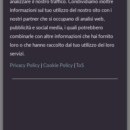
non presentazione, salvo eccezioni accordate
con il cliente.
analizzare il nostro traffico. Condividiamo inoltre
Metodi di pagamento accettati:
informazioni sul tuo utilizzo del nostro sito con i
Contante

nostri partner che si occupano di analisi web,
Bonifico bancario

pubblicità e social media, i quali potrebbero
Carta di credito o debito.

combinarle con altre informazioni che hai fornito
Il saldo della prenotazione così come gli eventuali servizi
loro o che hanno raccolto dal tuo utilizzo dei loro
ed extra, dovranno essere pagati al momento del check-
servizi.
in.
Privacy Policy
|
Cookie Policy
|
ToS
Il versamento della caparra deve essere effettuato tramite
bonifico bancario ai seguenti dati:
Bonifico bancario Agricampeggio
Equinox
IBAN : IE92 SUMU 9903 6511 1002 32
BIC: SUMUIE22XXX
SUMUP LIMITED