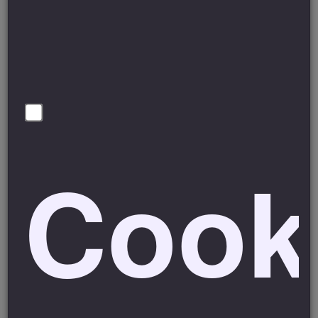
disponibili sul nostro sito internet
www.agricampeggioequinox.com
nelle sezioni
prenotazioni, collaborazioni o contatti.
A seguito della richiesta vi verrà inviato un preventivo (non
vincolante) con le modalità di prenotazione.
La prenotazione è confermata solo dopo il versamento della
caparra da effettuare entro 3 giorni dal ricevimento del
Cook
nostro preventivo, salvo differenti accordi con la struttura.
Se il pagamento non viene effettuato nei tempi richiesti, la
prenotazione è da intendersi come nulla.
La
prenotazione diviene vincolante per l’Agricampeggio
Equinox solo al momento della ricezione di una copia
della
ricevuta di pagamento della caparra confirmatoria.
La suddetta copia del pagamento è da inviare via mail
(
villaggioequinox@gmail.com
)