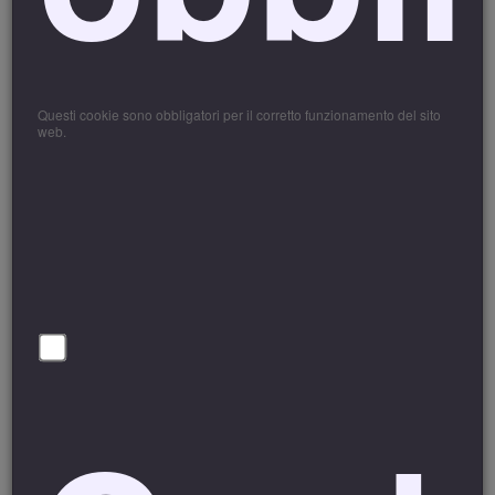
o l’intero importo del
deposito.
Politica di Cancellazione
Ogni cancellazione di prenotazione deve essere
Questi cookie sono obbligatori per il corretto funzionamento del sito
comunicata per iscritto. Per le condizioni di cancellazione
web.
fate cortesemente riferimento alla vostra conferma di
prenotazione.
In caso di cancellazione o modifiche effettuate fino a 10
giorni prima della data prevista di arrivo non viene
addebitato alcun costo.
Per le cancellazioni o modifiche oltre il suddetto termine
verrà ritenuta la caparra confirmatoria.
Nessun rimborso spetta all’ospite che decida di
interrompere il soggiorno già
intrapreso e quindi è tenuto
a pagare tutto il soggiorno prenotato.
No Show: (mancata-presentazione)