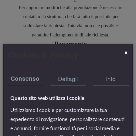
Per apportare modifiche alla prenotazione è necessario
contattare la struttura, che farà tutto il possibile per
soddisfare la richiesta.
Tuttavia, non ci è possibile
garantire l’adempimento di tale
richiesta.
Pagamento
×
Cookies & Privacy
CONDIZIONI GENERALI
Per confermare la prenotazione verrà richiesto:
il versamento di una caparra confirmatoria entro e non

Consenso
Dettagli
Info
oltre 3 giorni dalla data di ricezione del preventivo, come
conferma di prenotazione.
L’ammontare della c
aparra
Questo sito web utilizza i cookie
confirmatoria è pari al 50%
dell’importo del soggiorno
.
In caso di mancata ricezione della caparra entro le date
Utilizziamo i cookie per customizzare la tua
indicate, la prenotazione è nulla. Come previsto dal codice
esperienza di navigazione, personalizzare contenuti
civile all’art. 1385, non verrà restituita in caso di disdetta o
e annunci, fornire funzionalità per i social media e